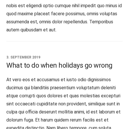
nobis est eligendi optio cumque nihil impedit quo minus id
quod maxime placeat facere possimus, omnis voluptas
assumenda est, omnis dolor repellendus. Temporibus
autem quibusdam et aut.
3. SEPTEMBER 2019
What to do when holidays go wrong
At vero eos et accusamus et iusto odio dignissimos
ducimus qui blanditiis praesentium voluptatum deleniti
atque corrupti quos dolores et quas molestias excepturi
sint occaecati cupiditate non provident, similique sunt in
culpa qui officia deserunt mollitia animi, id est laborum et
dolorum fuga. Et harum quidem rerum facilis est et
expedita distinctio. Nam libero tempore, cum soluta