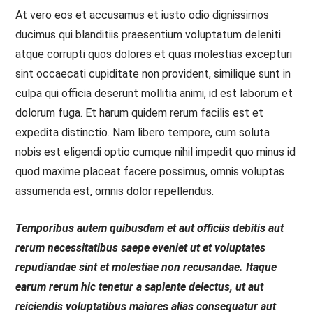
At vero eos et accusamus et iusto odio dignissimos
ducimus qui blanditiis praesentium voluptatum deleniti
atque corrupti quos dolores et quas molestias excepturi
sint occaecati cupiditate non provident, similique sunt in
culpa qui officia deserunt mollitia animi, id est laborum et
dolorum fuga. Et harum quidem rerum facilis est et
expedita distinctio. Nam libero tempore, cum soluta
nobis est eligendi optio cumque nihil impedit quo minus id
quod maxime placeat facere possimus, omnis voluptas
assumenda est, omnis dolor repellendus.
Temporibus autem quibusdam et aut officiis debitis aut
rerum necessitatibus saepe eveniet ut et voluptates
repudiandae sint et molestiae non recusandae. Itaque
earum rerum hic tenetur a sapiente delectus, ut aut
reiciendis voluptatibus maiores alias consequatur aut