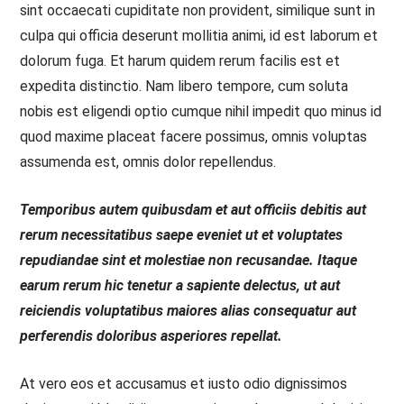
sint occaecati cupiditate non provident, similique sunt in
culpa qui officia deserunt mollitia animi, id est laborum et
dolorum fuga. Et harum quidem rerum facilis est et
expedita distinctio. Nam libero tempore, cum soluta
nobis est eligendi optio cumque nihil impedit quo minus id
quod maxime placeat facere possimus, omnis voluptas
assumenda est, omnis dolor repellendus.
Temporibus autem quibusdam et aut officiis debitis aut
rerum necessitatibus saepe eveniet ut et voluptates
repudiandae sint et molestiae non recusandae. Itaque
earum rerum hic tenetur a sapiente delectus, ut aut
reiciendis voluptatibus maiores alias consequatur aut
perferendis doloribus asperiores repellat.
At vero eos et accusamus et iusto odio dignissimos